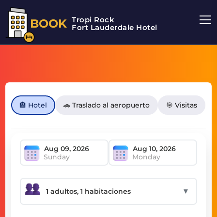
Tropi Rock
BOOK
Fort Lauderdale Hotel
🏨 Hotel
🚗 Traslado al aeropuerto
🎯 Visitas
Sunday
Monday
▼